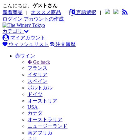
こんにちは、
ゲストさん
新着商品
|
オススメ商品
|
言語選択
|
ログイン
アカウントの作成
カテゴリ
マイアカウント
ウィッシュリスト
注文履歴
赤ワイン
Go back
フランス
イタリア
スペイン
ポルトガル
ドイツ
オーストリア
USA
カナダ
オーストラリア
ニュージーランド
南アフリカ
チリ