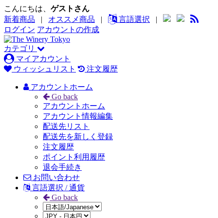
こんにちは、
ゲストさん
新着商品
|
オススメ商品
|
言語選択
|
ログイン
アカウントの作成
カテゴリ
マイアカウント
ウィッシュリスト
注文履歴
アカウントホーム
Go back
アカウントホーム
アカウント情報編集
配送先リスト
配送先を新しく登録
注文履歴
ポイント利用履歴
退会手続き
お問い合わせ
言語選択 / 通貨
Go back