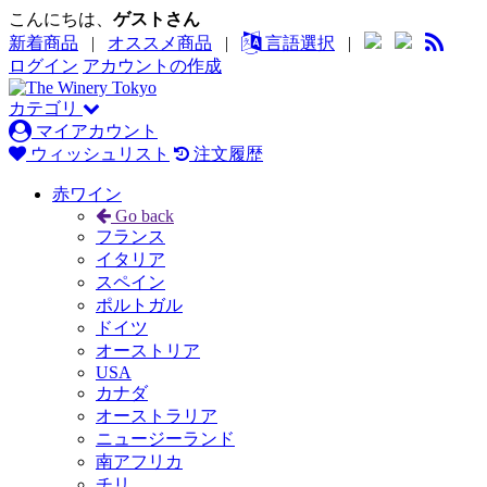
こんにちは、
ゲストさん
新着商品
|
オススメ商品
|
言語選択
|
ログイン
アカウントの作成
カテゴリ
マイアカウント
ウィッシュリスト
注文履歴
赤ワイン
Go back
フランス
イタリア
スペイン
ポルトガル
ドイツ
オーストリア
USA
カナダ
オーストラリア
ニュージーランド
南アフリカ
チリ