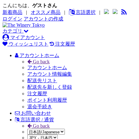
こんにちは、
ゲストさん
新着商品
|
オススメ商品
|
言語選択
|
ログイン
アカウントの作成
カテゴリ
マイアカウント
ウィッシュリスト
注文履歴
アカウントホーム
Go back
アカウントホーム
アカウント情報編集
配送先リスト
配送先を新しく登録
注文履歴
ポイント利用履歴
退会手続き
お問い合わせ
言語選択 / 通貨
Go back