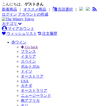
こんにちは、
ゲストさん
新着商品
|
オススメ商品
|
言語選択
|
ログイン
アカウントの作成
カテゴリ
マイアカウント
ウィッシュリスト
注文履歴
赤ワイン
Go back
フランス
イタリア
スペイン
ポルトガル
ドイツ
オーストリア
USA
カナダ
オーストラリア
ニュージーランド
南アフリカ
チリ