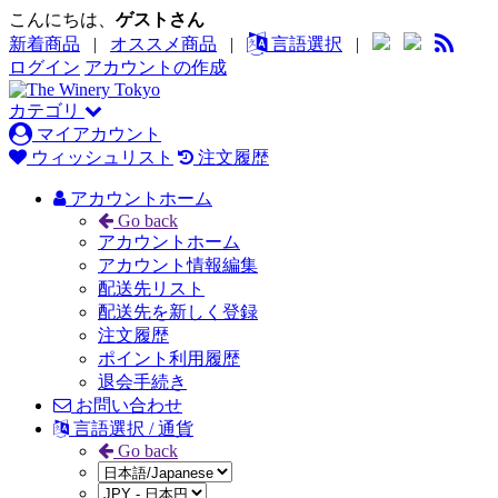
こんにちは、
ゲストさん
新着商品
|
オススメ商品
|
言語選択
|
ログイン
アカウントの作成
カテゴリ
マイアカウント
ウィッシュリスト
注文履歴
アカウントホーム
Go back
アカウントホーム
アカウント情報編集
配送先リスト
配送先を新しく登録
注文履歴
ポイント利用履歴
退会手続き
お問い合わせ
言語選択 / 通貨
Go back