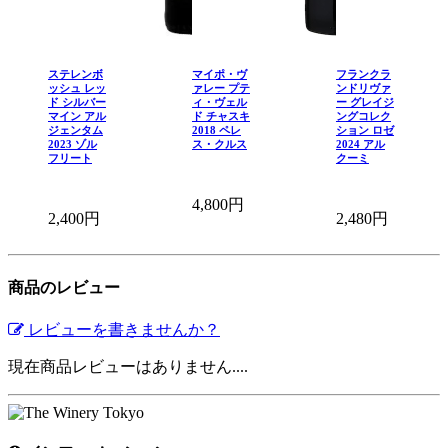
ステレンボ
マイポ・ヴ
フランクラ
ッシュ レッ
ァレー プテ
ンドリヴァ
ド シルバー
ィ・ヴェル
ー グレイジ
マイン アル
ド チャスキ
ングコレク
ジェンタム
2018 ペレ
ション ロゼ
2023 ゾル
ス・クルス
2024 アル
フリート
クーミ
4,800円
2,400円
2,480円
商品のレビュー
レビューを書きませんか？
現在商品レビューはありません....