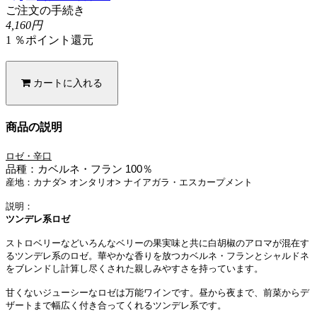
ご注文の手続き
4,160円
1 ％ポイント還元
カートに入れる
商品の説明
ロゼ・辛口
品種：
カベルネ・フラン 100％
産地
：
カナダ
>
オンタリオ
>
ナイアガラ・エスカープメント
説明
：
ツンデレ系ロゼ
ストロベリーなどいろんなベリーの果実味と共に白胡椒のアロマが混在す
るツンデレ系のロゼ。華やかな香りを放つカベルネ・フランとシャルドネ
をブレンドし計算し尽くされた親しみやすさを持っています。
甘くないジューシーなロゼは万能ワインです。昼から夜まで、前菜からデ
ザートまで幅広く付き合ってくれるツンデレ系です。