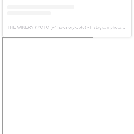
THE WINERY KYOTO
(@
thewinerykyoto
) • Instagram photos and videos