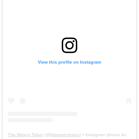
View this profile on Instagram
The Winery Tokyo
(@
thewinerytokyo
) • Instagram photos and videos