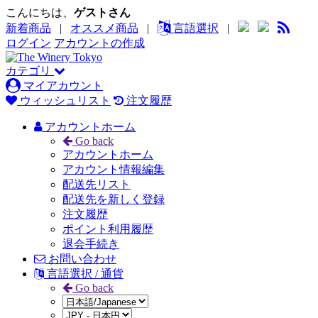
こんにちは、
ゲストさん
新着商品
|
オススメ商品
|
言語選択
|
ログイン
アカウントの作成
カテゴリ
マイアカウント
ウィッシュリスト
注文履歴
アカウントホーム
Go back
アカウントホーム
アカウント情報編集
配送先リスト
配送先を新しく登録
注文履歴
ポイント利用履歴
退会手続き
お問い合わせ
言語選択 / 通貨
Go back